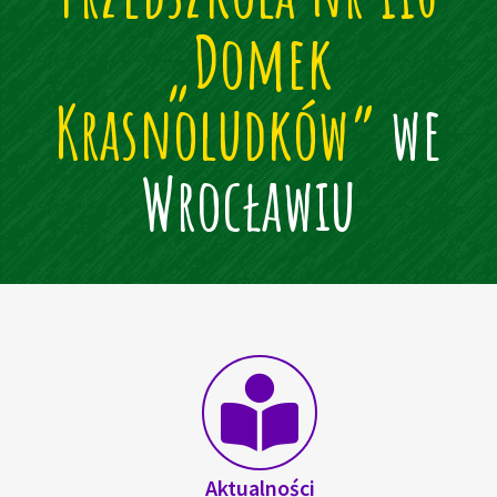
„Domek
Krasnoludków”
we
Wrocławiu
Aktualności