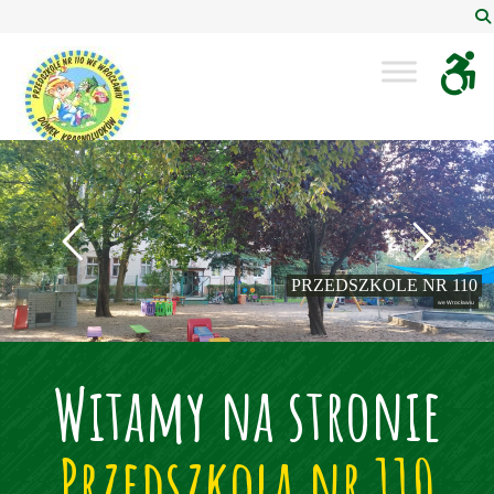
Przedszkole nr 110 "Domek Krasnoludków" we Wr
PRZEDSZKOLE NR 110
we Wrocławiu
Witamy na stronie
Przedszkola nr 110