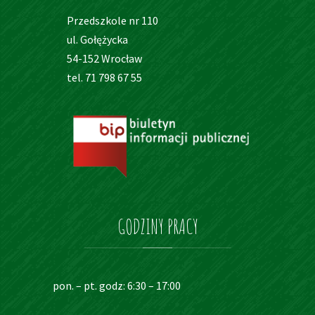
Przedszkole nr 110
ul. Gołężycka
54-152 Wrocław
tel. 71 798 67 55
GODZINY
PRACY
pon. – pt. godz: 6:30 – 17:00