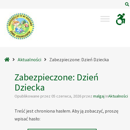
–
Dzień
Dziecka
Strona
Aktualności
Zabezpieczone: Dzień Dziecka
główna
Zabezpieczone: Dzień
Dziecka
Opublikowane przez
05 czerwca, 2026
przez
malgaj
In
Aktualności
Treść jest chroniona hasłem. Aby ją zobaczyć, proszę
wpisać hasło: