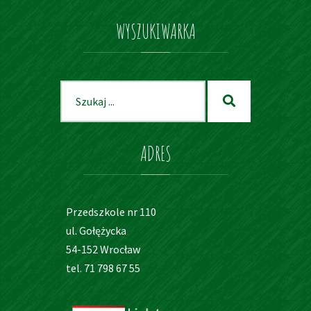
WYSZUKIWARKA
Szukaj
Szukaj
dla:
ADRES
Przedszkole nr 110
ul. Gołężycka
54-152 Wrocław
tel. 71 798 67 55