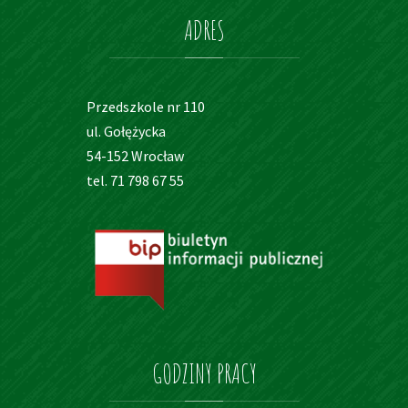
ADRES
Przedszkole nr 110
ul. Gołężycka
54-152 Wrocław
tel. 71 798 67 55
GODZINY
PRACY